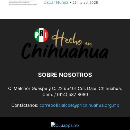
Oscar Nuñez
-
25 marzo, 2026
SOBRE NOSOTROS
C. Melchor Guaspe y C. 22 #5401 Col. Dale, Chihuahua,
Chih. / (614) 587 8080
Contáctanos:
correooficialcde@prichihuahua.org.mx