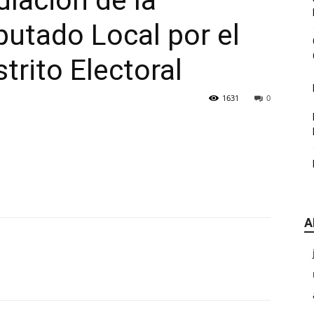
ulación de la
|
putado Local por el
trito Electoral
1631
0
CDE
A
Chihuahua