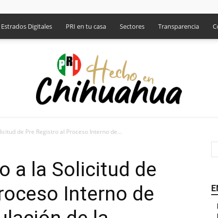
Estrados Digitales
PRI en tu casa
Sectores
Transparencia
C
citud de Pre Registro al Proceso Interno de...
PRI
 a la Solicitud de
Proceso Interno de
E