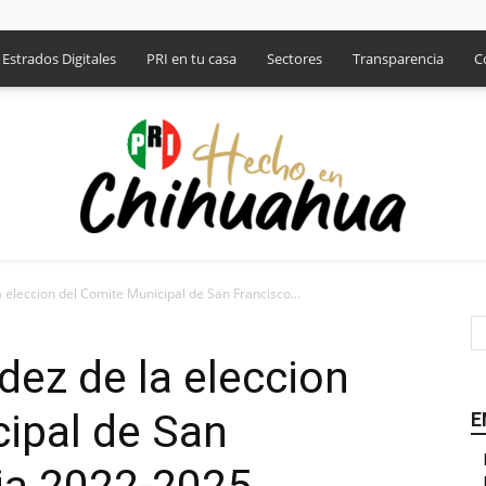
Estrados Digitales
PRI en tu casa
Sectores
Transparencia
C
 eleccion del Comite Municipal de San Francisco...
PRI
dez de la eleccion
ipal de San
E