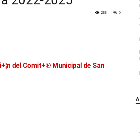
ja 2022-2025
|
288
0
CDE
ci+¦n del Comit+® Municipal de San
A
Chihuahua