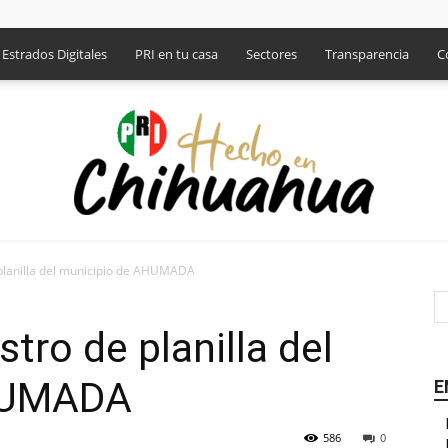
Estrados Digitales
PRI en tu casa
Sectores
Transparencia
C
planilla del municipio de AHUMADA
PRI
tro de planilla del
HUMADA
E
586
0