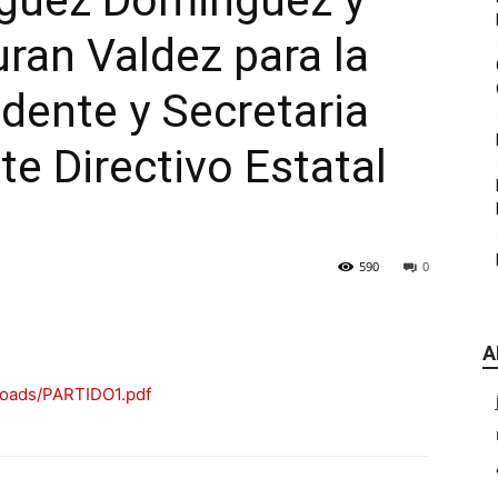
guez Dominguez y
|
uran Valdez para la
idente y Secretaria
te Directivo Estatal
CDE
590
0
A
Chihuahua
loads/PARTIDO1.pdf