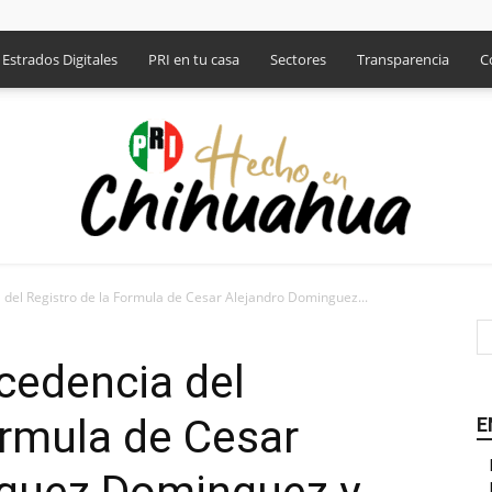
Estrados Digitales
PRI en tu casa
Sectores
Transparencia
C
del Registro de la Formula de Cesar Alejandro Dominguez...
PRI
cedencia del
ormula de Cesar
E