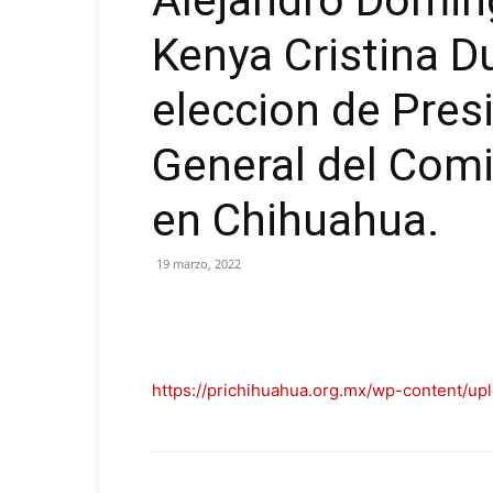
Alejandro Domin
Kenya Cristina D
eleccion de Pres
General del Comi
en Chihuahua.
19 marzo, 2022
https://prichihuahua.org.mx/wp-content/up