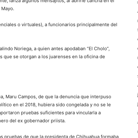
nte, lanza algunos mensajitos, al abrirle cancha en el
e Mayo.
enciales o virtuales), a funcionarios principalmente del
alindo Noriega, a quien antes apodaban “El Cholo”,
 que se otorgan a los juarenses en la oficina de
ua, Maru Campos, de que la denuncia que interpuso
ítico en el 2018, hubiera sido congelada y no se le
aportaron pruebas suficientes para vincularla a
nero del ex gobernador priista.
las pruebas de que la presidenta de Chihuahua formaba