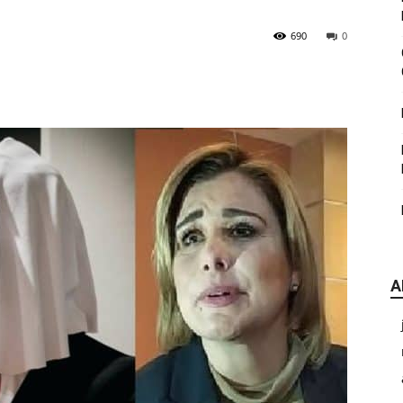
|
690
0
CDE
A
Chihuahua