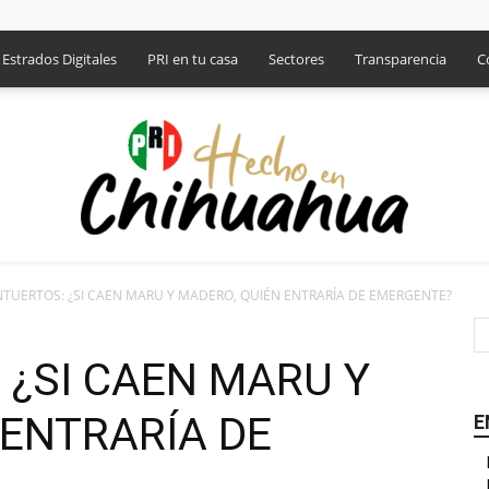
Estrados Digitales
PRI en tu casa
Sectores
Transparencia
C
TUERTOS: ¿SI CAEN MARU Y MADERO, QUIÉN ENTRARÍA DE EMERGENTE?
PRI
 ¿SI CAEN MARU Y
 ENTRARÍA DE
E