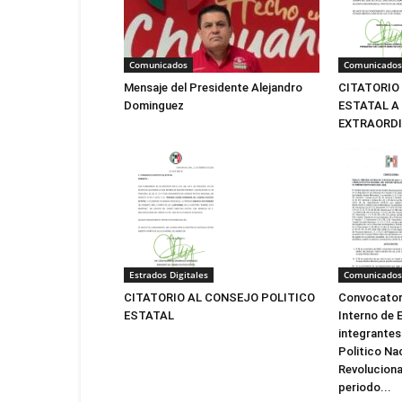
Comunicados
Comunicados
Mensaje del Presidente Alejandro
CITATORIO
Dominguez
ESTATAL A
EXTRAORDI
Estrados Digitales
Comunicados
CITATORIO AL CONSEJO POLITICO
Convocatori
ESTATAL
Interno de E
integrantes
Politico Na
Revolucionar
periodo...