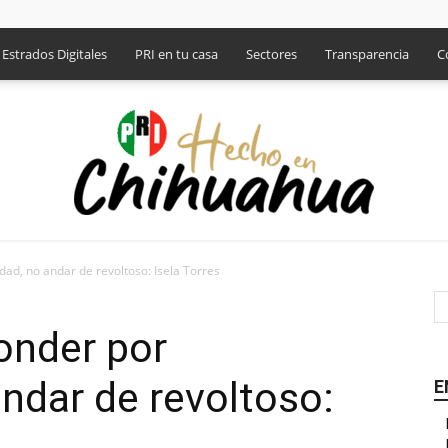
Estrados Digitales
PRI en tu casa
Sectores
Transparencia
C
ad, no andar de revoltoso: Isela Torres
PRI
onder por
andar de revoltoso:
E