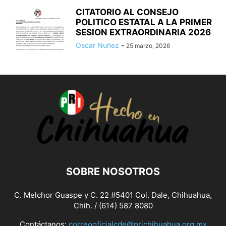
CITATORIO AL CONSEJO
POLITICO ESTATAL A LA PRIMER
SESION EXTRAORDINARIA 2026
Oscar Nuñez
-
25 marzo, 2026
SOBRE NOSOTROS
C. Melchor Guaspe y C. 22 #5401 Col. Dale, Chihuahua,
Chih. / (614) 587 8080
Contáctanos:
correooficialcde@prichihuahua.org.mx