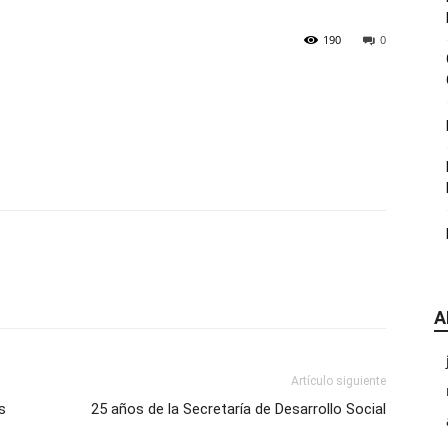
|
190
0
CDE
A
Chihuahua
Artículo siguiente
s
25 años de la Secretaría de Desarrollo Social