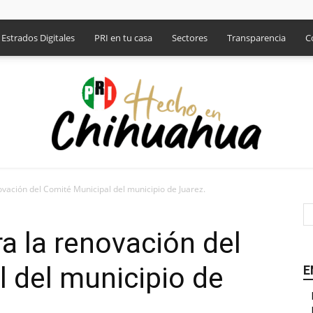
Estrados Digitales
PRI en tu casa
Sectores
Transparencia
C
vación del Comité Municipal del municipio de Juarez.
PRI
a la renovación del
 del municipio de
E