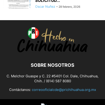
SOLICITUD...
Oscar Nuñez
-
28 febrero, 2026
SOBRE NOSOTROS
C. Melchor Guaspe y C. 22 #5401 Col. Dale, Chihuahua,
Chih. / (614) 587 8080
Contáctanos:
correooficialcde@prichihuahua.org.mx