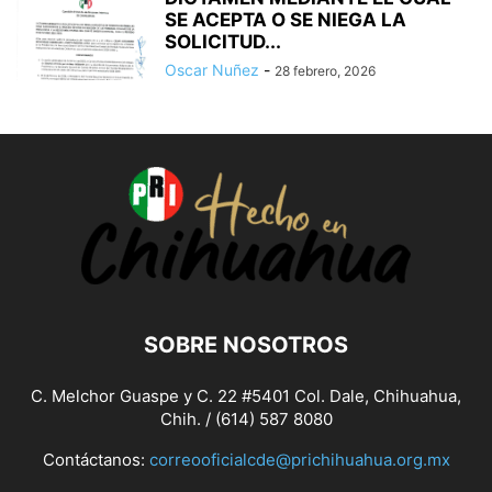
SE ACEPTA O SE NIEGA LA
SOLICITUD...
Oscar Nuñez
-
28 febrero, 2026
SOBRE NOSOTROS
C. Melchor Guaspe y C. 22 #5401 Col. Dale, Chihuahua,
Chih. / (614) 587 8080
Contáctanos:
correooficialcde@prichihuahua.org.mx