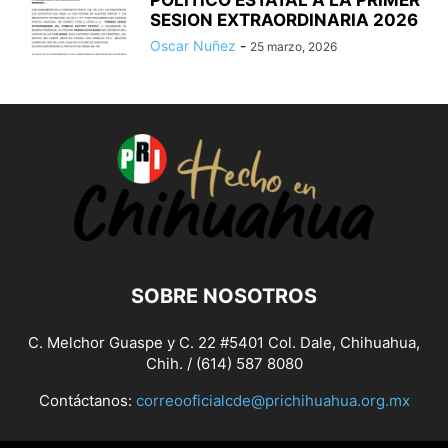
POLITICO ESTATAL A LA PRIMER
SESION EXTRAORDINARIA 2026
Oscar Nuñez
-
25 marzo, 2026
SOBRE NOSOTROS
C. Melchor Guaspe y C. 22 #5401 Col. Dale, Chihuahua,
Chih. / (614) 587 8080
Contáctanos:
correooficialcde@prichihuahua.org.mx