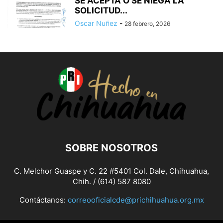
SE ACEPTA O SE NIEGA LA
SOLICITUD...
Oscar Nuñez
-
28 febrero, 2026
SOBRE NOSOTROS
C. Melchor Guaspe y C. 22 #5401 Col. Dale, Chihuahua,
Chih. / (614) 587 8080
Contáctanos:
correooficialcde@prichihuahua.org.mx