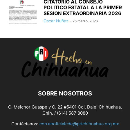
CITATORIO AL CONSEJO
POLITICO ESTATAL A LA PRIMER
SESION EXTRAORDINARIA 2026
Oscar Nuñez
-
25 marzo, 2026
SOBRE NOSOTROS
C. Melchor Guaspe y C. 22 #5401 Col. Dale, Chihuahua,
Chih. / (614) 587 8080
Contáctanos:
correooficialcde@prichihuahua.org.mx