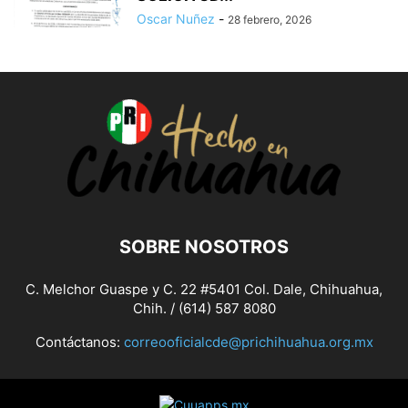
Oscar Nuñez
-
28 febrero, 2026
SOBRE NOSOTROS
C. Melchor Guaspe y C. 22 #5401 Col. Dale, Chihuahua,
Chih. / (614) 587 8080
Contáctanos:
correooficialcde@prichihuahua.org.mx