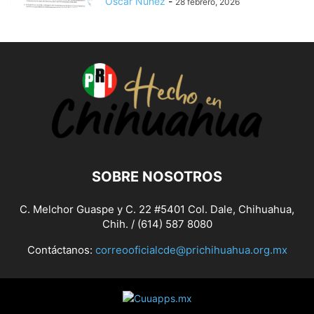
Oscar Nuñez
-
28 febrero, 2026
SOBRE NOSOTROS
C. Melchor Guaspe y C. 22 #5401 Col. Dale, Chihuahua,
Chih. / (614) 587 8080
Contáctanos:
correooficialcde@prichihuahua.org.mx