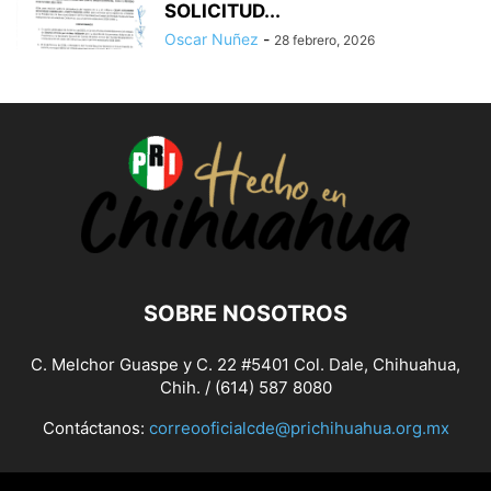
SOLICITUD...
Oscar Nuñez
-
28 febrero, 2026
SOBRE NOSOTROS
C. Melchor Guaspe y C. 22 #5401 Col. Dale, Chihuahua,
Chih. / (614) 587 8080
Contáctanos:
correooficialcde@prichihuahua.org.mx