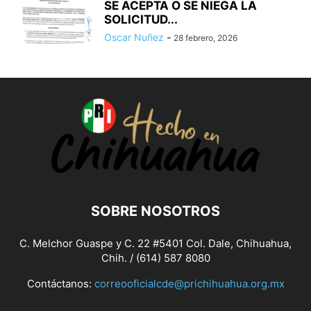
SE ACEPTA O SE NIEGA LA
SOLICITUD...
Oscar Nuñez
-
28 febrero, 2026
SOBRE NOSOTROS
C. Melchor Guaspe y C. 22 #5401 Col. Dale, Chihuahua,
Chih. / (614) 587 8080
Contáctanos:
correooficialcde@prichihuahua.org.mx