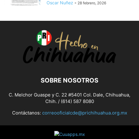
Oscar Nuñez
-
28 febrero, 2026
SOBRE NOSOTROS
C. Melchor Guaspe y C. 22 #5401 Col. Dale, Chihuahua,
Chih. / (614) 587 8080
Contáctanos:
correooficialcde@prichihuahua.org.mx