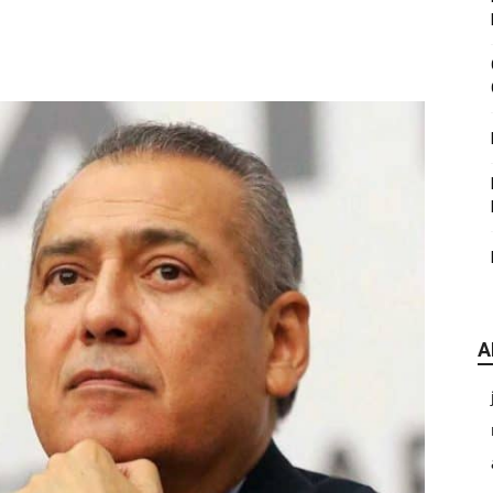
|
CDE
A
Chihuahua