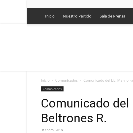
Inicio
Nuestro Partido
Sala de Prensa
Inicio
Comunicados
Comunicado del Lic. Manlio Fa
Comunicados
Comunicado del L
Beltrones R.
8 enero, 2018