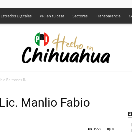
Estrados Digitales
PRI en tu casa
Sectores
Transparencia
C
bio Beltrones R.
PRI
ic. Manlio Fabio
E
1558
0