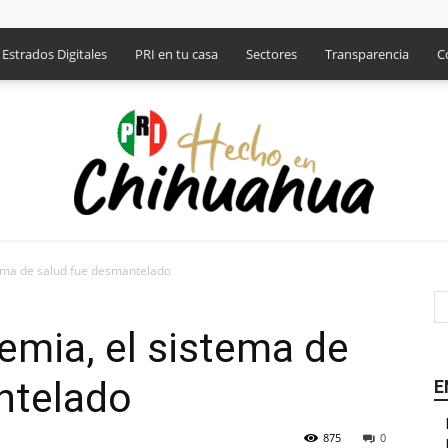
Estrados Digitales
PRI en tu casa
Sectores
Transparencia
C
tema de salud fue desmantelado
PRI
emia, el sistema de
ntelado
E
875
0