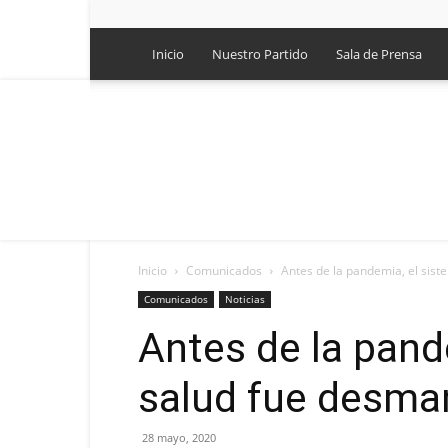
Inicio
Nuestro Partido
Sala de Prensa
Inicio
Comunicados
Antes de la pandemia, el sis
Comunicados
Noticias
Antes de la pand
salud fue desma
28 mayo, 2020