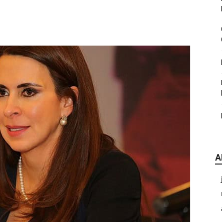
|
CDE
A
Chihuahua