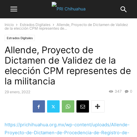
Inicio
Estrados Digitales
Allende, Proyecto de Dictamen de Validez
de la elección CPM representes de...
Estrados Digitales
Allende, Proyecto de
Dictamen de Validez de la
elección CPM representes de
la militancia
347
0
29 enero, 2022
https://prichihuahua.org.mx/wp-content/uploads/Allende-
Proyecto-de-Dictamen-de-Procedencia-de-Registro-de-