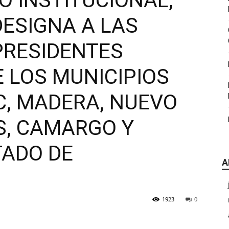
O INSTITUCIONAL,
|
DESIGNA A LAS
PRESIDENTES
 LOS MUNICIPIOS
CDE
C, MADERA, NUEVO
, CAMARGO Y
TADO DE
A
Chihuahua
1923
0