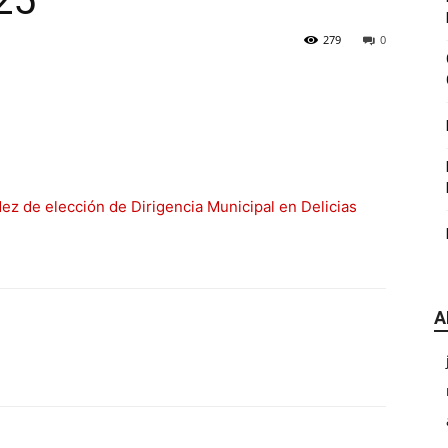
25
|
279
0
CDE
dez de elección de Dirigencia Municipal en Delicias
A
Chihuahua