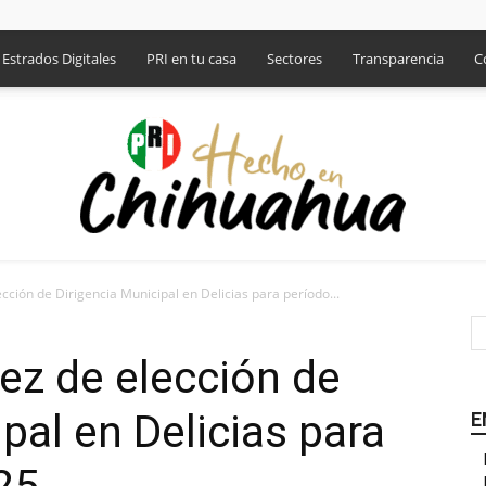
Estrados Digitales
PRI en tu casa
Sectores
Transparencia
C
cción de Dirigencia Municipal en Delicias para período...
PRI
ez de elección de
pal en Delicias para
E