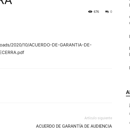
RA
|
676
0
/uploads/2020/10/ACUERDO-DE-GARANTIA-DE-
CDE
ECERRA.pdf
A
Chihuahua
Artículo siguiente
ACUERDO DE GARANTÍA DE AUDIENCIA