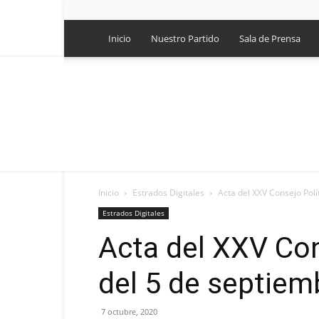
Inicio
Nuestro Partido
Sala de Prensa
Inicio
Estrados Digitales
Acta del XXV Consejo Polí
Estrados Digitales
Acta del XXV Con
del 5 de septiem
7 octubre, 2020