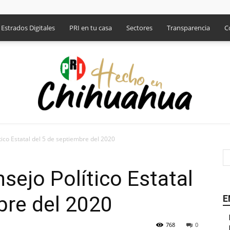
Estrados Digitales
PRI en tu casa
Sectores
Transparencia
C
tico Estatal del 5 de septiembre del 2020
PRI
sejo Político Estatal
bre del 2020
E
768
0