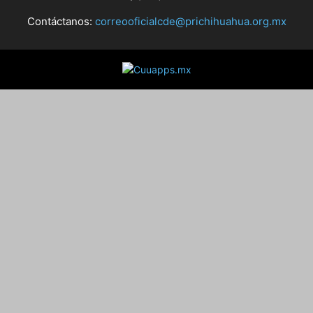
Contáctanos:
correooficialcde@prichihuahua.org.mx