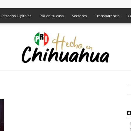
Estrados Digitales
PRI en tu casa
Sectores
Transparencia
C
PRI
E