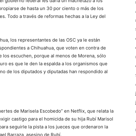
l gobierno federal les daría un machetazo a los
apropiarse de hasta un 30 por ciento o más de los
es. Todo a través de reformas hechas a la Ley del
a, los representantes de las OSC ya le están
espondientes a Chihuahua, que voten en contra de
ue los escuchen, porque al menos de Morena, sólo
guro es que le den la espalda a los organismos que
guno de los diputados y diputadas han respondido al
rtes de Marisela Escobedo” en Netflix, que relata la
xigir castigo para el homicida de su hija Rubí Marisol
ara seguirle la pista a los jueces que ordenaron la
ael Barraza, asesino de Rubí.