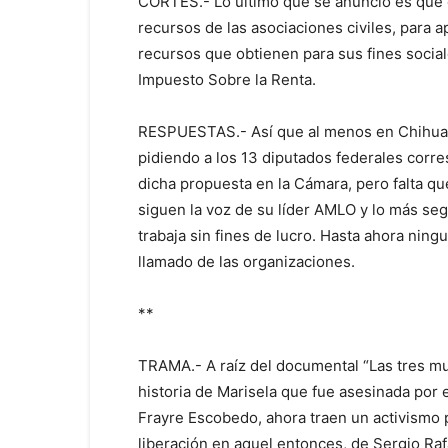
CORTES.- Lo último que se anunció es que e
recursos de las asociaciones civiles, para 
recursos que obtienen para sus fines social
Impuesto Sobre la Renta.
RESPUESTAS.- Así que al menos en Chihuahu
pidiendo a los 13 diputados federales corr
dicha propuesta en la Cámara, pero falta q
siguen la voz de su líder AMLO y lo más se
trabaja sin fines de lucro. Hasta ahora nin
llamado de las organizaciones.
**
TRAMA.- A raíz del documental “Las tres mue
historia de Marisela que fue asesinada por e
Frayre Escobedo, ahora traen un activismo p
liberación en aquel entonces, de Sergio Raf