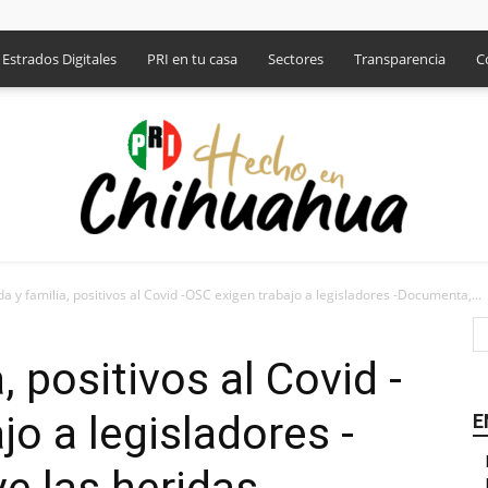
Estrados Digitales
PRI en tu casa
Sectores
Transparencia
C
a y familia, positivos al Covid -OSC exigen trabajo a legisladores -Documenta,...
PRI
, positivos al Covid -
o a legisladores -
E