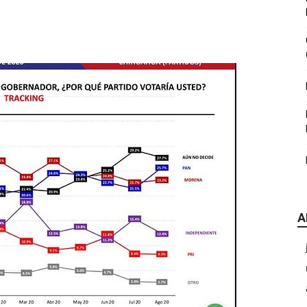
|
CDE
A
Chihuahua