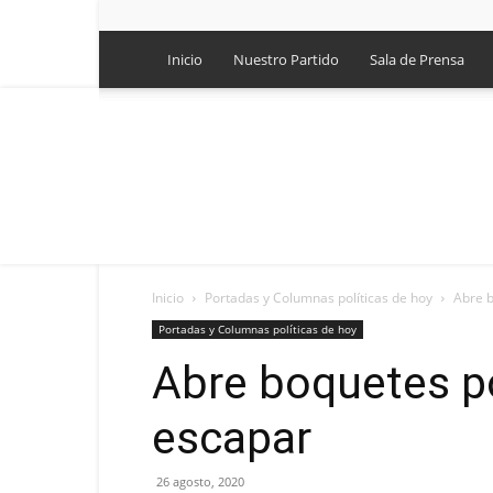
Inicio
Nuestro Partido
Sala de Prensa
Inicio
Portadas y Columnas políticas de hoy
Abre b
Portadas y Columnas políticas de hoy
Abre boquetes po
escapar
26 agosto, 2020