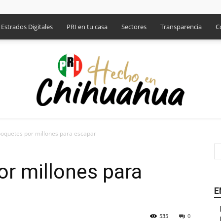
Estrados Digitales
PRI en tu casa
Sectores
Transparencia
C
oquetes por millones para escapar
PRI
r millones para
E
535
0