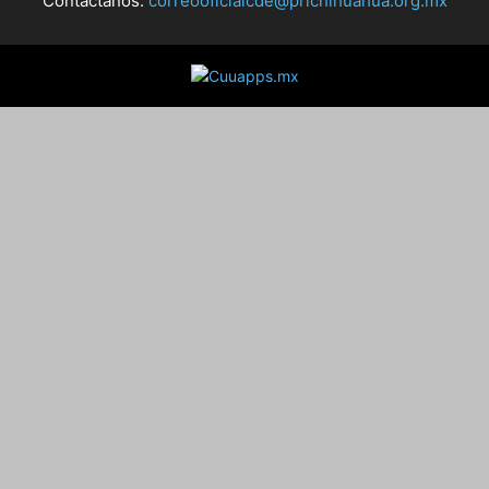
Contáctanos:
correooficialcde@prichihuahua.org.mx